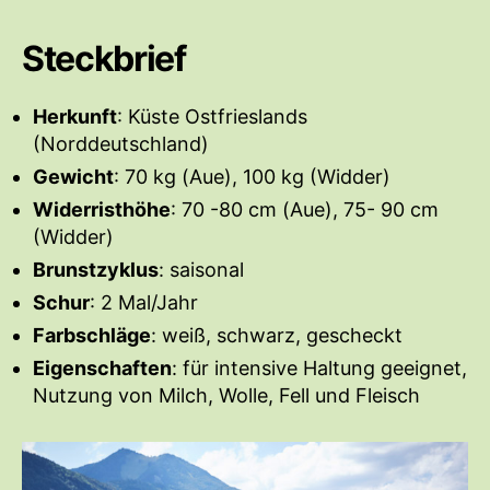
e
i
r
n
t
ö
Steckbrief
r
f
a
f
Herkunft
g
: Küste Ostfrieslands
e
s
n
(Norddeutschland)
a
t
Gewicht
: 70 kg (Aue), 100 kg (Widder)
u
l
Widerristhöhe
: 70 -80 cm (Aue), 75- 90 cm
t
i
(Widder)
o
c
r
h
Brunstzyklus
: saisonal
u
Schur
: 2 Mal/Jahr
n
g
Farbschläge
: weiß, schwarz, gescheckt
s
Eigenschaften
: für intensive Haltung geeignet,
d
Nutzung von Milch, Wolle, Fell und Fleisch
a
t
u
m