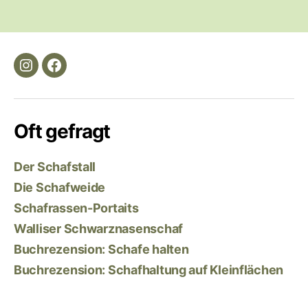
h
l
a
g
I
F
w
ö
n
a
r
s
c
t
Oft gefragt
t
e
e
a
b
r
g
o
Der Schafstall
r
o
Die Schafweide
a
k
Schafrassen-Portaits
m
Walliser Schwarznasenschaf
Buchrezension: Schafe halten
Buchrezension: Schafhaltung auf Kleinflächen