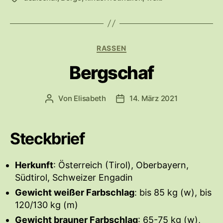
c
h
l
a
K
RASSEN
g
a
w
Bergschaf
t
ö
e
r
g
t
Von
Elisabeth
14. März 2021
B
V
o
e
e
e
r
r
i
r
i
t
ö
e
Steckbrief
r
f
n
a
f
Herkunft
g
: Österreich (Tirol), Oberbayern,
e
s
n
Südtirol, Schweizer Engadin
a
t
Gewicht weißer Farbschlag
: bis 85 kg (w), bis
u
l
120/130 kg (m)
t
i
Gewicht brauner Farbschlag
o
c
: 65-75 kg (w),