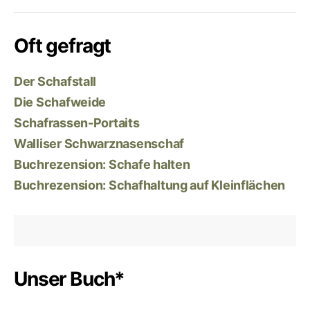
ö
n
a
r
s
c
t
Oft gefragt
t
e
e
a
b
r
g
o
Der Schafstall
r
o
Die Schafweide
a
k
Schafrassen-Portaits
m
Walliser Schwarznasenschaf
Buchrezension: Schafe halten
Buchrezension: Schafhaltung auf Kleinflächen
Unser Buch*