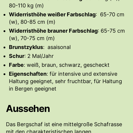
r
h
80-110 kg (m)
u
Widerristhöhe weißer Farbschlag
: 65-70 cm
n
(w), 80-85 cm (m)
g
Widerristhöhe brauner Farbschlag
s
: 65-75 cm
d
(w), 70-75 cm (m)
a
Brunstzyklus
: asaisonal
t
Schur
: 2 Mal/Jahr
u
m
Farbe
: weiß, braun, schwarz, gescheckt
Eigenschaften
: für intensive und extensive
Haltung geeignet, sehr fruchtbar, für Haltung
in Bergen geeignet
Aussehen
Das Bergschaf ist eine mittelgroße Schafrasse
mit den charakteristischen langen