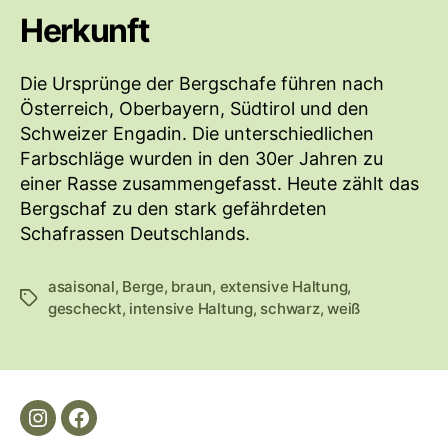
Herkunft
Die Ursprünge der Bergschafe führen nach
Österreich, Oberbayern, Südtirol und den
Schweizer Engadin. Die unterschiedlichen
Farbschläge wurden in den 30er Jahren zu
einer Rasse zusammengefasst. Heute zählt das
Bergschaf zu den stark gefährdeten
Schafrassen Deutschlands.
asaisonal
,
Berge
,
braun
,
extensive Haltung
,
S
gescheckt
,
intensive Haltung
,
schwarz
,
weiß
c
h
l
a
g
I
F
w